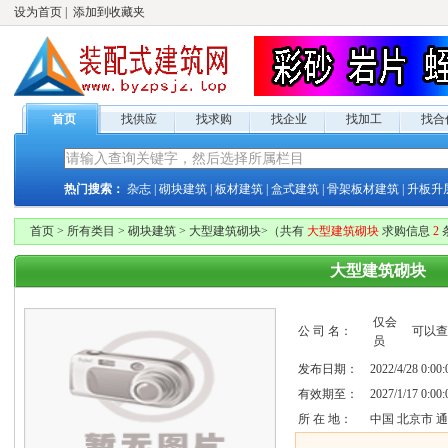
设为首页
|
添加到收藏夹
首页
找供应
找求购
找企业
找加工
找合
热门搜索：
杂志
|
砌块建筑
|
板材建筑
|
盒式建筑
|
骨架板材建筑
|
升板升
首页
>
所有类目
>
砌块建筑
>
大型建筑砌块
>
（共有
大型建筑砌块
求购
信息
2
大型建筑砌块
仅
会
公 司 名：
可以查
员
发布日期：
2022/4/28 0:00:
有效期至：
2027/1/17 0:00:
所 在 地：
中国 北京市 