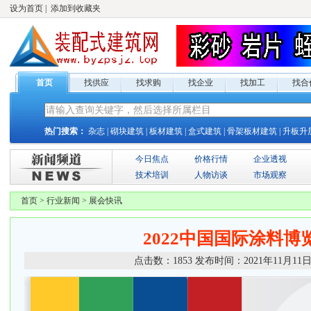
设为首页
|
添加到收藏夹
首页
找供应
找求购
找企业
找加工
找合
热门搜索：
杂志
|
砌块建筑
|
板材建筑
|
盒式建筑
|
骨架板材建筑
|
升板升
今日焦点
价格行情
企业透视
技术培训
人物访谈
市场观察
首页
>
行业新闻
>
展会快讯
2022中国国际涂料博
点击数：
1853
发布时间：
2021年11月11