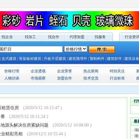
找企业
找加工
找合作
代理加盟
找服务
行业资
|
盒式建筑
|
骨架板材建筑
|
升板升层建筑
|
建筑预埋件
|
预制构件
|
建筑软件
|
建筑设
价格行情
企业透视
企业荣誉
热点新闻
特别关注
人物访谈
市场观察
加盟合作
技术交流
行业标准
行
策租赁住房
(2020/5/12 10:12:47 )
一番
(2020/5/12 10:11:24 )
最
土地源头解决住房紧缺问题
(2020/5/12 10:08:00 )
·
湖
+企业精彩亮相
(2019/12/5 10:55:44 )
·
湖