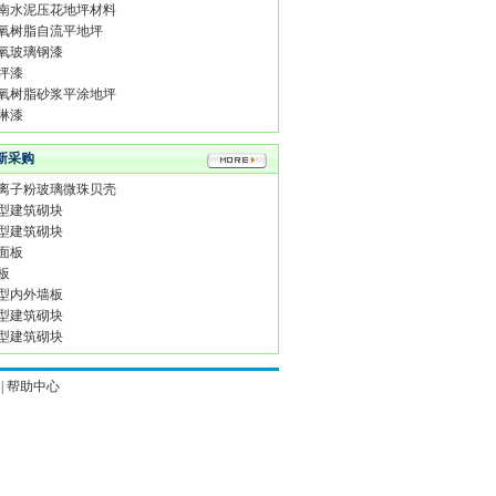
南水泥压花地坪材料
氧树脂自流平地坪
氧玻璃钢漆
坪漆
氧树脂砂浆平涂地坪
琳漆
新采购
离子粉玻璃微珠贝壳
型建筑砌块
型建筑砌块
面板
板
型内外墙板
型建筑砌块
型建筑砌块
|
帮助中心