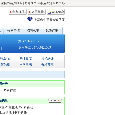
诚信商会员服务
|
商务助手
|
有问必答
|
帮助中心
免费注册
会员登录
发布信息
上网做生意首选诚信商
讯
价格行情
招聘求职
知道问吧
如何排名前五？
客服热线：17300123569
备
|
新品发布
行业动态
技术转让
政策法规
本网动态
分析预测
情分类
价格行情
新供应
南彩色压花地坪材料价格
北压模地坪材料价格