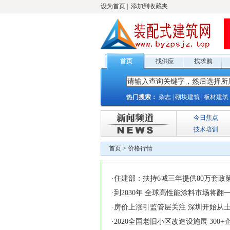
设为首页
|
添加到收藏夹
首页
找供应
找求购
热门搜索：
杂志
|
砌块建筑
|
板材建筑
今日焦点
技术培训
首页
>
价格行情
·
住建部：扶持6城三年提供80万套政
·
到2030年 全球高性能涂料市场将翻
·
房价上涨引监管层关注 深圳开始从
·
2020全国老旧小区改造设施展 300