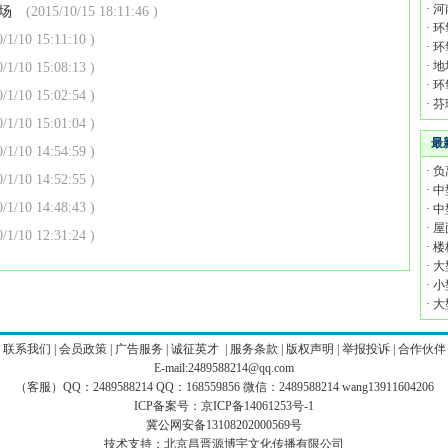
·
河
场
(2015/10/15 18:11:46 )
·
环
/1/10 15:11:10 )
·
环
·
地
/1/10 15:08:13 )
·
环
/1/10 15:02:54 )
·
芬
/1/10 15:01:04 )
最
/1/10 14:54:59 )
·
负
/1/10 14:52:55 )
·
中
/1/10 14:48:43 )
·
中
·
屋
/1/10 12:31:24 )
·
楼
·
大
·
小
·
大
|
联系我们
|
会员政策
|
广告服务
|
诚征英才
|
服务条款
|
版权声明
|
举报投诉
|
合作伙伴
E-mail:2489588214@qq.com
（客服）QQ：2489588214 QQ：168559856 微信：2489588214 wang13911604206
ICP备案号：
京ICP备14061253号-1
冀公网安备13108202000569号
技术支持：
北京昌晋源博宇文化传播有限公司