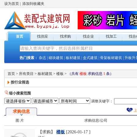
设为首页
|
添加到收藏夹
首页
找供应
找求购
找企业
找加工
找合
热门搜索：
杂志
|
砌块建筑
|
板材建筑
|
盒式建筑
|
骨架板材建筑
|
升板升
首页
>
所有类目
>
板材建筑
>
楼板
>
（共有
楼板
求购
信息
1
条）
按行业筛选
缩小搜索范围
调整关键字：
求购
信息
图 片
求购
信息/公司
【求购】
楼板
[
2026-01-17
]