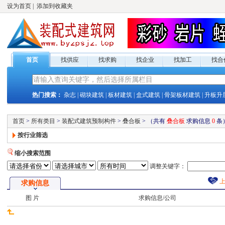
设为首页
|
添加到收藏夹
首页
找供应
找求购
找企业
找加工
找合
热门搜索：
杂志
|
砌块建筑
|
板材建筑
|
盒式建筑
|
骨架板材建筑
|
升板升
首页
>
所有类目
>
装配式建筑预制构件
>
叠合板
>
（共有
叠合板
求购
信息
0
条
按行业筛选
缩小搜索范围
调整关键字：
求购
信息
图 片
求购
信息/公司