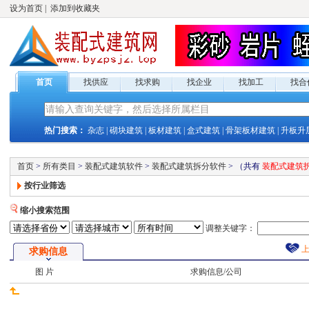
设为首页
|
添加到收藏夹
首页
找供应
找求购
找企业
找加工
找合
热门搜索：
杂志
|
砌块建筑
|
板材建筑
|
盒式建筑
|
骨架板材建筑
|
升板升
首页
>
所有类目
>
装配式建筑软件
>
装配式建筑拆分软件
>
（共有
装配式建筑
按行业筛选
缩小搜索范围
调整关键字：
求购
信息
图 片
求购
信息/公司