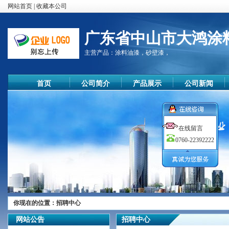
网站首页
|
收藏本公司
广东省中山市大鸿涂
主营产品：
涂料油漆，砂壁漆，
首页
公司简介
产品展示
公司新闻
在线留言
0760-22392222
你现在的位置：
招聘中心
尊敬的顾客
您好！
网站公告
招聘中心
欢迎您的来访，我们公司秉承质